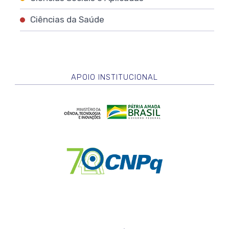
Ciências da Saúde
APOIO INSTITUCIONAL
Logo
Ministério
da
Ciência,
Logo
Tecnologia
CNPq
e
Inovação