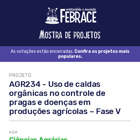
Logo
FEBRACE
Feira
Brasileira
de
Ciência
As votações estão encerradas.
Confira os projetos mais
e
populares.
Tecnologia
PROJETO
AGR234 - Uso de caldas
orgânicas no controle de
pragas e doenças em
produções agrícolas – Fase V
AGR
Ciências Agrárias