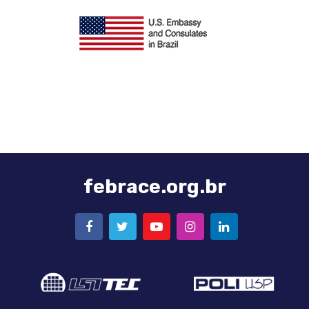
Logo
Embaixada
Americana
febrace.org.br
FACEBOOK
TWITTER
YOUTUBE
INSTAGRAM
LINKEDIN
Logo
Logo
LSI-
Poli-
TEC
USP
Logo