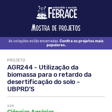
Logo
FEBRACE
Feira
Brasileira
de
Ciência
As votações estão encerradas.
Confira os projetos mais
e
populares.
Tecnologia
PROJETO
AGR244 - Utilização da
biomassa para o retardo da
desertificação do solo -
UBPRD'S
AGR
Ciências Agrárias