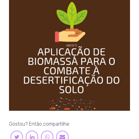
Gostou? Então compartilhe:
LINKEDIN
WHATSAPP
TWITTER
E-