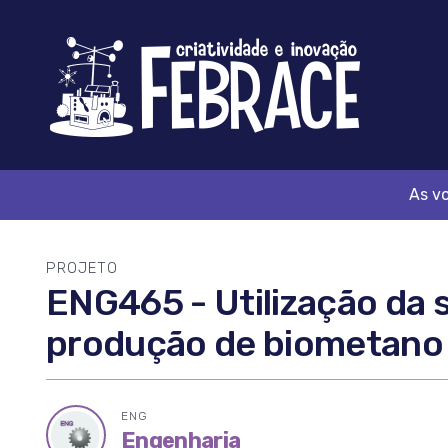
Logo
FEBRACE
As v
PROJETO
ENG465 - Utilização da 
produção de biometano 
ENG
Ícone
Engenharia