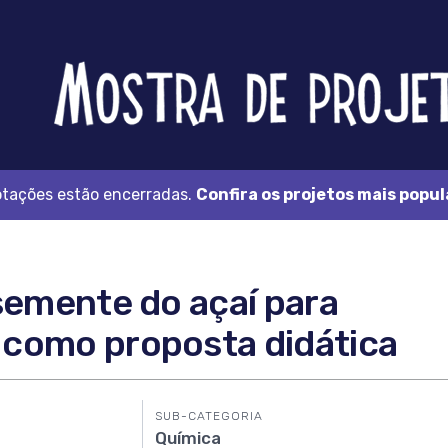
Feira
Brasileira
de
Ciência
e
Tecnologia
otações estão encerradas.
Confira os projetos mais popul
semente do açaí para
como proposta didática
SUB-CATEGORIA
Química