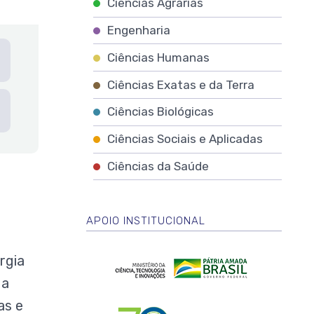
Ciências Agrárias
Engenharia
Ciências Humanas
Ciências Exatas e da Terra
Ciências Biológicas
Ciências Sociais e Aplicadas
Ciências da Saúde
APOIO INSTITUCIONAL
Logo
rgia
Ministério
da
 a
Ciência,
Logo
as e
Tecnologia
CNPq