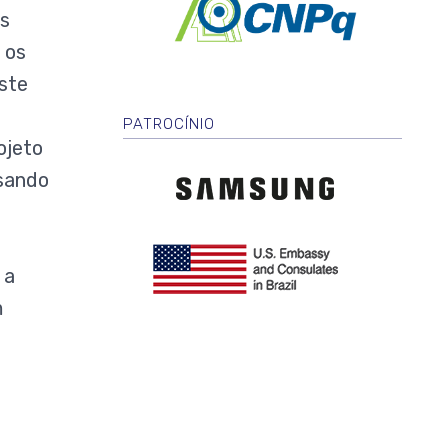
e
os
Inovação
 os
ste
PATROCÍNIO
ojeto
Logo
usando
Samsung
Logo
Embaixada
Americana
 a
m