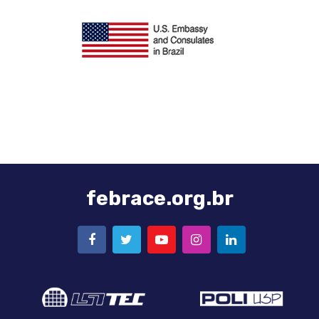
Logo
Embaixada
Americana
febrace.org.br
FACEBOOK
TWITTER
YOUTUBE
INSTAGRAM
LINKEDIN
Logo
Logo
LSI-
Poli-
TEC
USP