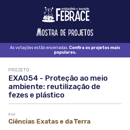
Logo
FEBRACE
Feira
Brasileira
de
Ciência
As votações estão encerradas.
Confira os projetos mais
e
populares.
Tecnologia
PROJETO
EXA054 - Proteção ao meio
ambiente: reutilização de
fezes e plástico
EXA
Ciências Exatas e da Terra