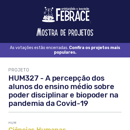
Logo
FEBRACE
Feira
Brasileira
de
Ciência
As votações estão encerradas.
Confira os projetos mais
e
populares.
Tecnologia
PROJETO
HUM327 - A percepção dos
alunos do ensino médio sobre
poder disciplinar e biopoder na
pandemia da Covid-19
HUM
Ciências Humanas