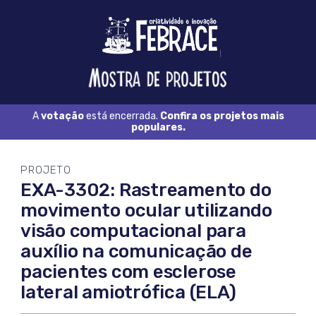
Logo
FEBRACE
Feira
Brasileira
de
Ciência
A
votação
está encerrada.
Confira os projetos mais
e
populares.
Tecnologia
PROJETO
EXA-3302: Rastreamento do
movimento ocular utilizando
visão computacional para
auxílio na comunicação de
pacientes com esclerose
lateral amiotrófica (ELA)