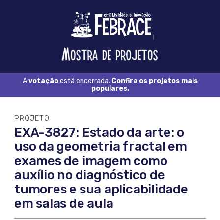
Logo
FEBRACE
Feira
Brasileira
de
Ciência
A
votação
está encerrada.
Confira os projetos mais
e
populares.
Tecnologia
PROJETO
EXA-3827: Estado da arte: o
uso da geometria fractal em
exames de imagem como
auxílio no diagnóstico de
tumores e sua aplicabilidade
em salas de aula