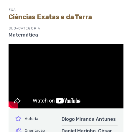
EXA
Ciências Exatas e da Terra
SUB-CATEGORIA
Matemática
ícone
Autoria
Diogo Miranda Antunes
ícone
Orientação
Daniel Marinho, César