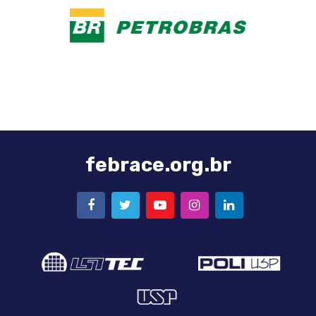
febrace.org.br
FACEBOOK
TWITTER
YOUTUBE
INSTAGRAM
LINKEDIN
Logo
Logo
LSI-
Poli-
TEC
USP
Logo
USP