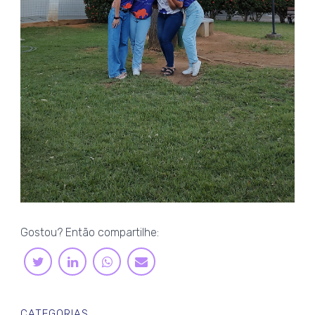
Gostou? Então compartilhe:
LINKEDIN
WHATSAPP
TWITTER
E-
MAIL
CATEGORIAS