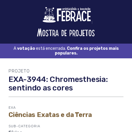
Logo
FEBRACE
Feira
Brasileira
de
Ciência
A
votação
está encerrada.
Confira os projetos mais
e
populares.
Tecnologia
PROJETO
EXA-3944: Chromesthesia:
sentindo as cores
EXA
Ciências Exatas e da Terra
SUB-CATEGORIA