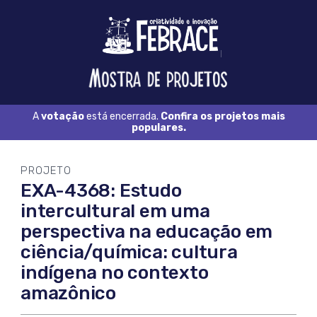
Logo
FEBRACE
Feira
Brasileira
de
Ciência
A
votação
está encerrada.
Confira os projetos mais
e
populares.
Tecnologia
PROJETO
EXA-4368: Estudo
intercultural em uma
perspectiva na educação em
ciência/química: cultura
indígena no contexto
amazônico