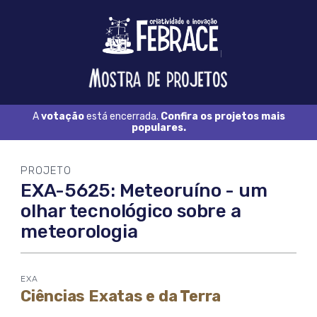
Logo
FEBRACE
Feira
Brasileira
de
Ciência
A
votação
está encerrada.
Confira os projetos mais
e
populares.
Tecnologia
PROJETO
EXA-5625: Meteoruíno - um
olhar tecnológico sobre a
meteorologia
EXA
Ciências Exatas e da Terra