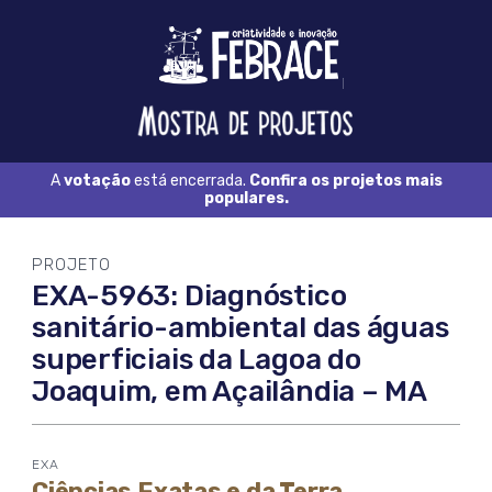
Logo
FEBRACE
Feira
Brasileira
de
Ciência
A
votação
está encerrada.
Confira os projetos mais
e
populares.
Tecnologia
PROJETO
EXA-5963: Diagnóstico
sanitário-ambiental das águas
superficiais da Lagoa do
Joaquim, em Açailândia – MA
EXA
Ciências Exatas e da Terra