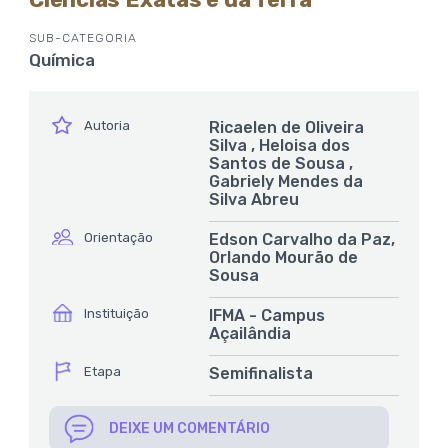
SUB-CATEGORIA
Química
ícone
Autoria
Ricaelen de Oliveira
Silva , Heloisa dos
Santos de Sousa ,
Gabriely Mendes da
Silva Abreu
ícone
Orientação
Edson Carvalho da Paz,
Orlando Mourão de
Sousa
ícone
Instituição
IFMA - Campus
Açailândia
ícone
Etapa
Semifinalista
DEIXE UM COMENTÁRIO