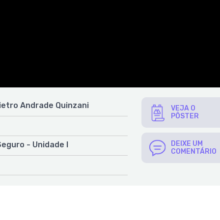
ietro Andrade Quinzani
VEJA O
PÔSTER
DEIXE UM
eguro - Unidade I
COMENTÁRIO