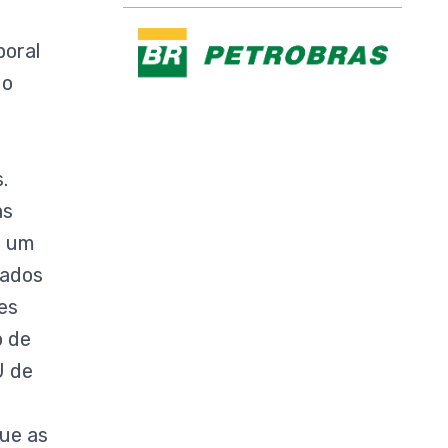
poral
do
.
as
r um
tados
es
o de
U de
que as