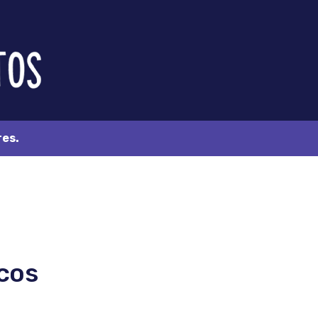
res.
icos