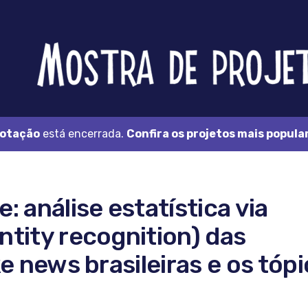
Feira
Brasileira
de
Ciência
e
Tecnologia
otação
está encerrada.
Confira os projetos mais popula
 análise estatística via
tity recognition) das
e news brasileiras e os tóp