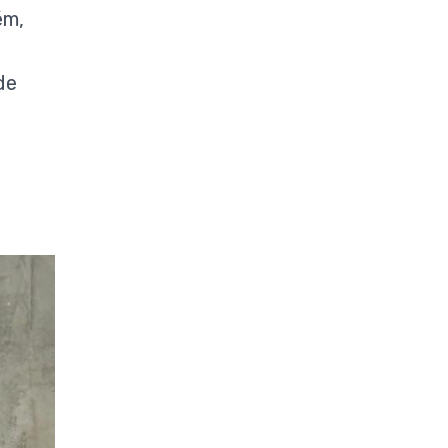
ém,
de