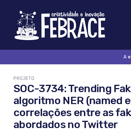
Logo
FEBRACE
A
v
PROJETO
SOC-3734: Trending Fake:
algoritmo NER (named en
correlações entre as fak
abordados no Twitter