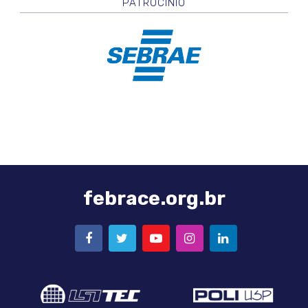
PATROCÍNIO
febrace.org.br
FACEBOOK
TWITTER
YOUTUBE
INSTAGRAM
LINKEDIN
Logo
Logo
LSI-
Poli-
TEC
USP