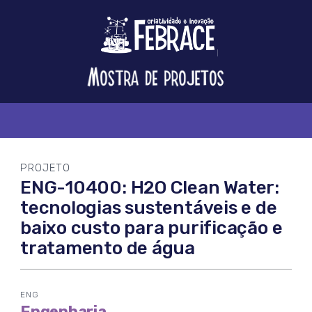
Logo
FEBRACE
Feira
Brasileira
de
Ciência
e
Tecnologia
PROJETO
ENG-10400: H2O Clean Water:
tecnologias sustentáveis e de
baixo custo para purificação e
tratamento de água
ENG
Engenharia