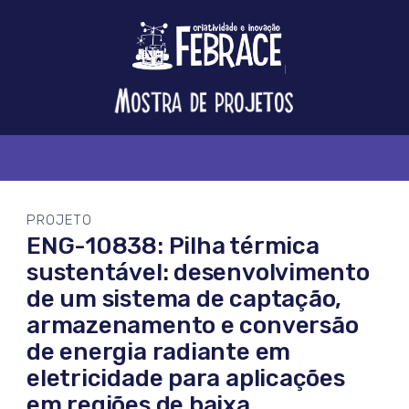
Logo
FEBRACE
Feira
Brasileira
de
Ciência
e
Tecnologia
PROJETO
ENG-10838: Pilha térmica
sustentável: desenvolvimento
de um sistema de captação,
armazenamento e conversão
de energia radiante em
eletricidade para aplicações
em regiões de baixa