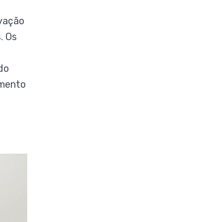
rvação
. Os
do
amento