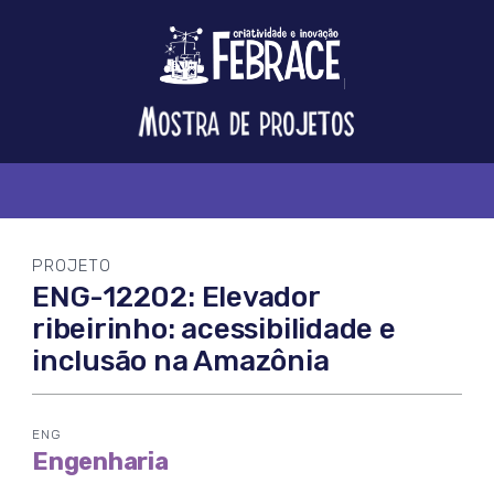
Logo
FEBRACE
Feira
Brasileira
de
Ciência
e
Tecnologia
PROJETO
ENG-12202: Elevador
ribeirinho: acessibilidade e
inclusão na Amazônia
ENG
Engenharia