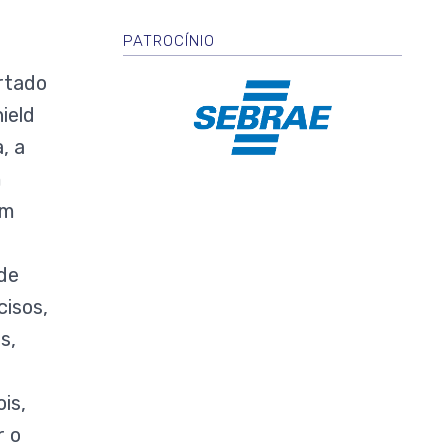
PATROCÍNIO
rtado
ield
, a
m
um
ade
cisos,
s,
is,
r o