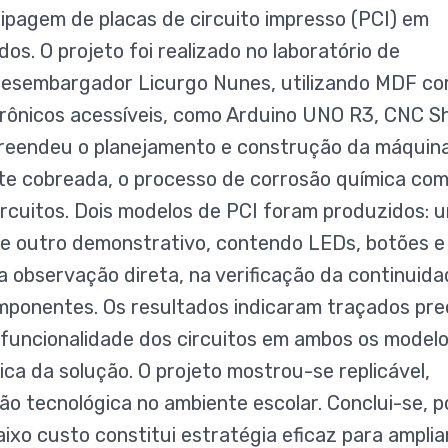
tipagem de placas de circuito impresso (PCI) em
s. O projeto foi realizado no laboratório de
Desembargador Licurgo Nunes, utilizando MDF co
trônicos acessíveis, como Arduino UNO R3, CNC Sh
reendeu o planejamento e construção da máquina
te cobreada, o processo de corrosão química co
circuitos. Dois modelos de PCI foram produzidos: 
, e outro demonstrativo, contendo LEDs, botões e
na observação direta, na verificação da continuid
omponentes. Os resultados indicaram traçados pre
 funcionalidade dos circuitos em ambos os modelo
ica da solução. O projeto mostrou-se replicável,
o tecnológica no ambiente escolar. Conclui-se, po
ixo custo constitui estratégia eficaz para amplia