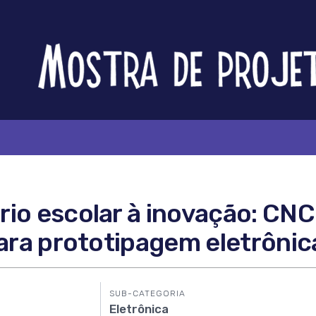
Feira
Brasileira
de
Ciência
e
Tecnologia
io escolar à inovação: CNC
para prototipagem eletrônic
SUB-CATEGORIA
Eletrônica