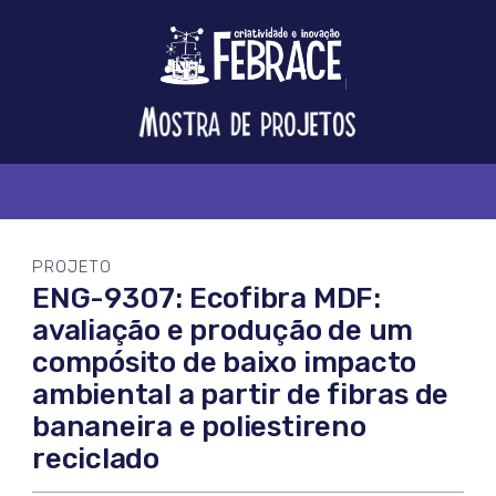
Logo
FEBRACE
Feira
Brasileira
de
Ciência
e
Tecnologia
PROJETO
ENG-9307: Ecofibra MDF:
avaliação e produção de um
compósito de baixo impacto
ambiental a partir de fibras de
bananeira e poliestireno
reciclado