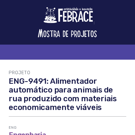
Logo
FEBRACE
Feira
Brasileira
de
Ciência
e
Tecnologia
PROJETO
ENG-9491: Alimentador
automático para animais de
rua produzido com materiais
economicamente viáveis
ENG
Engenharia