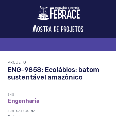
Logo
FEBRACE
Feira
Brasileira
de
Ciência
e
Tecnologia
PROJETO
ENG-9858: Ecolábios: batom
sustentável amazônico
ENG
Engenharia
SUB-CATEGORIA