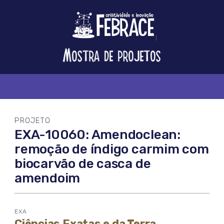
Logo
FEBRACE
Feira
Brasileira
de
Ciência
e
Tecnologia
PROJETO
EXA-10060: Amendoclean:
remoção de índigo carmim com
biocarvão de casca de
amendoim
EXA
Ciências Exatas e da Terra