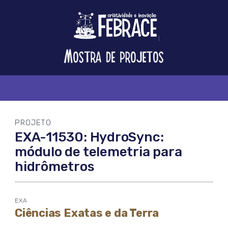
Logo
FEBRACE
Feira
Brasileira
de
Ciência
e
Tecnologia
PROJETO
EXA-11530: HydroSync:
módulo de telemetria para
hidrômetros
EXA
Ciências Exatas e da Terra