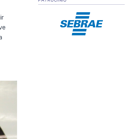
PATROCÍNIO
ir
ve
a