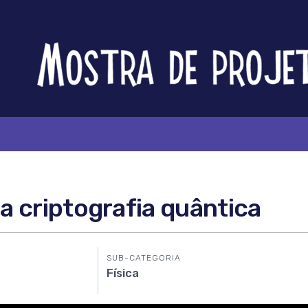
Feira
Brasileira
de
Ciência
e
Tecnologia
 criptografia quântica
SUB-CATEGORIA
Física