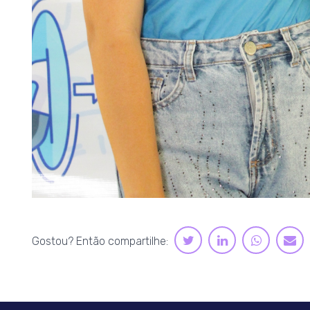
LINKEDIN
WHATS
TWITTER
E-
Gostou? Então compartilhe:
M