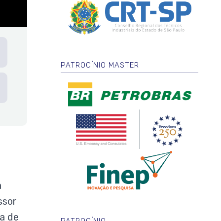
PATROCÍNIO MASTER
a
ssor
a de