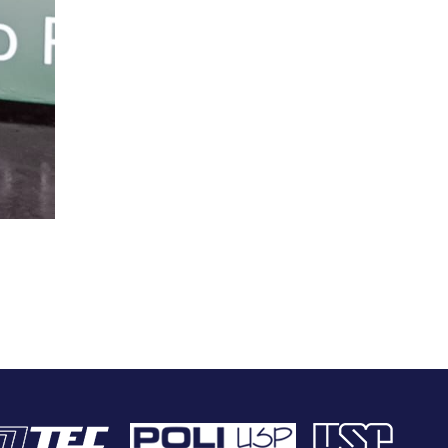
Logo
Logo
Logo
LSI-
Poli-
USP