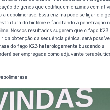
cação de genes que codifiquem enzimas com ativ
 a depolimerase. Essa enzima pode se ligar e dige
estrutura do biofilme e facilitando a penetração 
filme. Nossos resultados sugerem que o fago K23
ir da obtenção da sequência gênica, será possível
erase do fago K23 heterologamente buscando a
poderá ser empregada como adjuvante terapêutic
Depolimerase