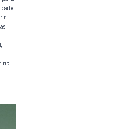
idade
rir
nas
,
o no