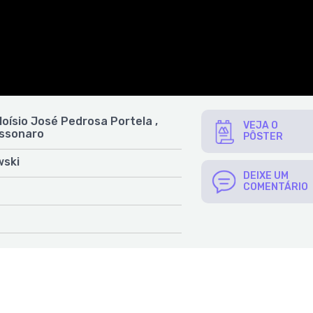
loísio José Pedrosa Portela ,
VEJA O
ossonaro
PÔSTER
wski
DEIXE UM
COMENTÁRIO