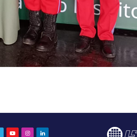
APP
AIL
BOOK
TWITTER
YOUTUBE
INSTAGRAM
LINKEDIN