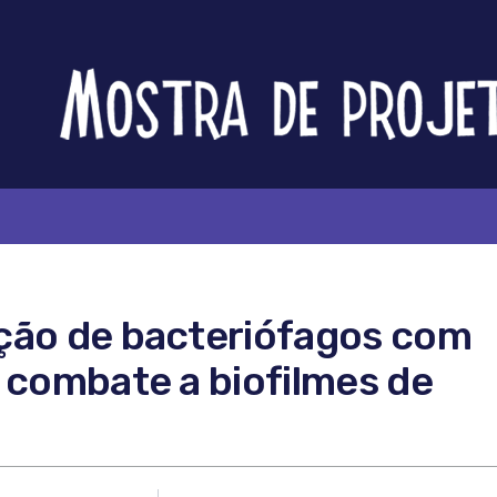
Feira
Brasileira
de
Ciência
e
Tecnologia
ção de bacteriófagos com
 combate a biofilmes de