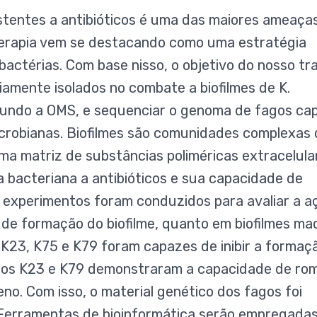
stentes a antibióticos é uma das maiores ameaça
oterapia vem se destacando como uma estratégia
actérias. Com base nisso, o objetivo do nosso tr
viamente isolados no combate a biofilmes de K.
egundo a OMS, e sequenciar o genoma de fagos ca
icrobianas. Biofilmes são comunidades complexas
ma matriz de substâncias poliméricas extracelula
 bacteriana a antibióticos e sua capacidade de
 experimentos foram conduzidos para avaliar a a
s de formação do biofilme, quanto em biofilmes ma
K23, K75 e K79 foram capazes de inibir a formaç
fagos K23 e K79 demonstraram a capacidade de ro
o. Com isso, o material genético dos fagos foi
 Ferramentas de bioinformática serão empregadas