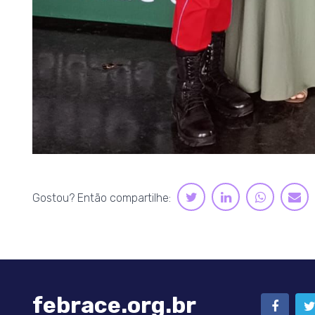
LINKEDIN
WHATS
TWITTER
E-
Gostou? Então compartilhe:
M
febrace.org.br
FACE