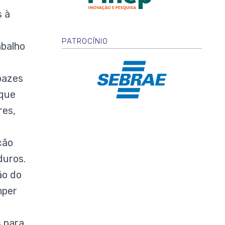
s à
PATROCÍNIO
abalho
pazes
 que
res,
ção
duros.
ão do
mper
 para