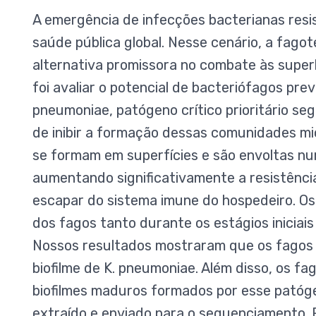
A emergência de infecções bacterianas resi
saúde pública global. Nesse cenário, a fag
alternativa promissora no combate às superb
foi avaliar o potencial de bacteriófagos pre
pneumoniae, patógeno crítico prioritário s
de inibir a formação dessas comunidades m
se formam em superfícies e são envoltas nu
aumentando significativamente a resistência
escapar do sistema imune do hospedeiro. Os
dos fagos tanto durante os estágios iniciai
Nossos resultados mostraram que os fagos 
biofilme de K. pneumoniae. Além disso, os 
biofilmes maduros formados por esse patógen
extraído e enviado para o sequenciamento.