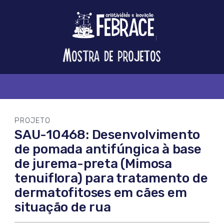
Logo
FEBRACE
Feira
Brasileira
de
Ciência
e
Tecnologia
PROJETO
SAU-10468: Desenvolvimento
de pomada antifúngica à base
de jurema-preta (Mimosa
tenuiflora) para tratamento de
dermatofitoses em cães em
situação de rua