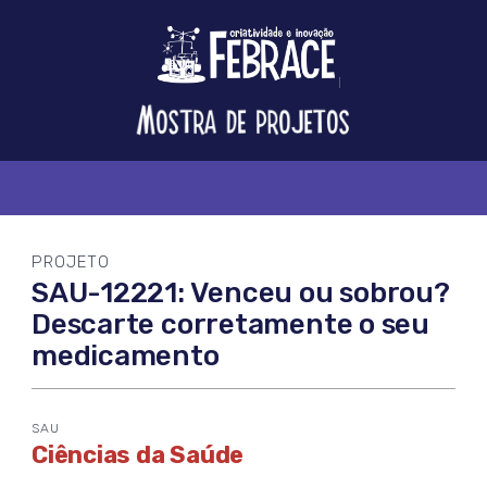
Logo
FEBRACE
Feira
Brasileira
de
Ciência
e
Tecnologia
PROJETO
SAU-12221: Venceu ou sobrou?
Descarte corretamente o seu
medicamento
SAU
Ciências da Saúde