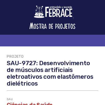
Logo
FEBRACE
Feira
Brasileira
de
Ciência
e
Tecnologia
PROJETO
SAU-9727: Desenvolvimento
de músculos artificiais
eletroativos com elastômeros
dielétricos
SAU
Ciências da Saúde